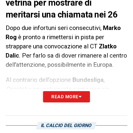
vetrina per mostrare di
meritarsi una chiamata nei 26
Dopo due infortuni seri consecutivi,
Marko
Rog
è pronto a rimettersi in pista per
strappare una convocazione al CT
Zlatko
Dalic
. Per farlo sa di dover rimanere al centro
dell’attenzione, possibilmente in Europa.
Al contrario dell’opzione
Bundesliga
,
Sportske novosti
riporta come non sia
READ MORE
fattibile un ritorno in Croazia per il
centrocampista del
Cagliari
. L’ex Napoli
continua ad aspettare una soluzione
allettante.
IL CALCIO DEL GIORNO