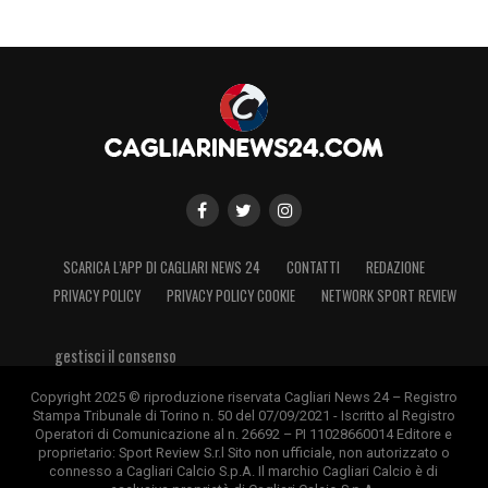
SCARICA L’APP DI CAGLIARI NEWS 24
CONTATTI
REDAZIONE
PRIVACY POLICY
PRIVACY POLICY COOKIE
NETWORK SPORT REVIEW
gestisci il consenso
Copyright 2025 © riproduzione riservata Cagliari News 24 – Registro
Stampa Tribunale di Torino n. 50 del 07/09/2021 - Iscritto al Registro
Operatori di Comunicazione al n. 26692 – PI 11028660014 Editore e
proprietario: Sport Review S.r.l Sito non ufficiale, non autorizzato o
connesso a Cagliari Calcio S.p.A. Il marchio Cagliari Calcio è di