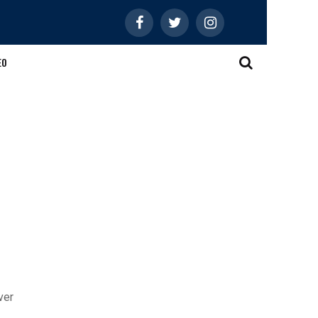
EO
ver