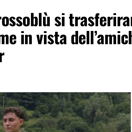
 rossoblù si trasferir
me in vista dell’amic
r