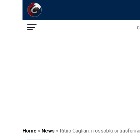
C
Home
»
News
»
Ritiro Cagliari, i rossoblù si trasferi