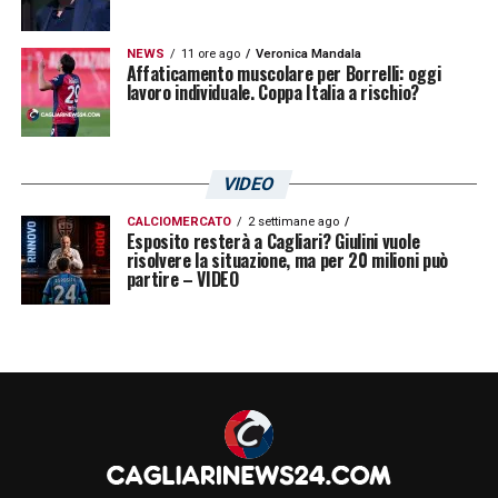
giornata di domani si configura quindi come
un appuntamento imperdibile per tutti gli
NEWS
11 ore ago
Veronica Mandala
Affaticamento muscolare per Borrelli: oggi
appassionati, desiderosi di vivere appieno
lavoro individuale. Coppa Italia a rischio?
l’inizio di questa nuova stagione.
VIDEO
LA PLAYLIST DELLE NOSTRE TOP NEWS
CALCIOMERCATO
2 settimane ago
Esposito resterà a Cagliari? Giulini vuole
risolvere la situazione, ma per 20 milioni può
partire – VIDEO