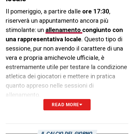
Il pomeriggio, a partire dalle
ore 17:30
,
riserverà un appuntamento ancora più
stimolante: un
allenamento
congiunto con
una rappresentativa locale
. Questo tipo di
sessione, pur non avendo il carattere di una
vera e propria amichevole ufficiale, è
estremamente utile per testare la condizione
atletica dei giocatori e mettere in pratica
quanto appreso nelle sessioni di
allenamento.
READ MORE
Affrontare una squadra, seppur di livello
inferiore, permette di simulare situazioni di
partita, confrontarsi con avversari reali e
IL CALCIO DEL GIORNO