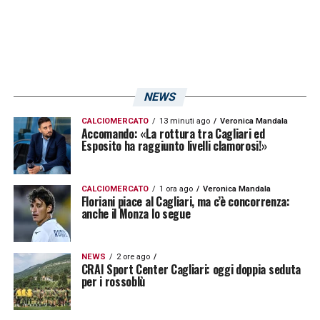
anni a venire. A confermare la fiducia nel
calciatore è stato lo stesso
Guido
Angelozzi
, il quale ha chiarito che il club ha
intenzione di formalizzare l’acquisto e di
NEWS
puntare sul turco per le stagioni future.
CALCIOMERCATO
13 minuti ago
Veronica Mandala
Accomando: «La rottura tra Cagliari ed
LA PLAYLIST DELLE NOSTRE TOP NEWS
Esposito ha raggiunto livelli clamorosi!»
CALCIOMERCATO
1 ora ago
Veronica Mandala
Floriani piace al Cagliari, ma c’è concorrenza:
anche il Monza lo segue
NEWS
2 ore ago
CRAI Sport Center Cagliari: oggi doppia seduta
per i rossoblù