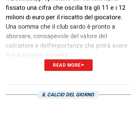
fissato una cifra che oscilla tra gli 11 e i 12
milioni di euro per il riscatto del giocatore.
Una somma che il club sardo è pronto a
sborsare, consapevole del valore del
calciatore e dell’importanza che potrà avere
in futuro nella squadra.
READ MORE
Il futuro di Semih Kilicsoy in
Sardegna
Il
Cagliari
è quindi pronto ad assicurarsi un
IL CALCIO DEL GIORNO
altro talento giovane per il proprio progetto.
Con il contratto in scadenza al termine della
stagione,
Semih Kilicsoy
si avvia a diventare
un pilastro offensivo della squadra per gli