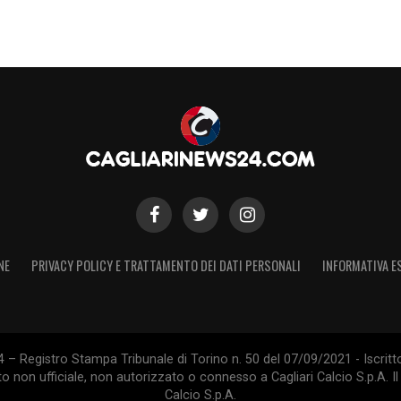
NE
PRIVACY POLICY E TRATTAMENTO DEI DATI PERSONALI
INFORMATIVA E
 – Registro Stampa Tribunale di Torino n. 50 del 07/09/2021 - Iscritt
 non ufficiale, non autorizzato o connesso a Cagliari Calcio S.p.A. Il 
Calcio S.p.A.