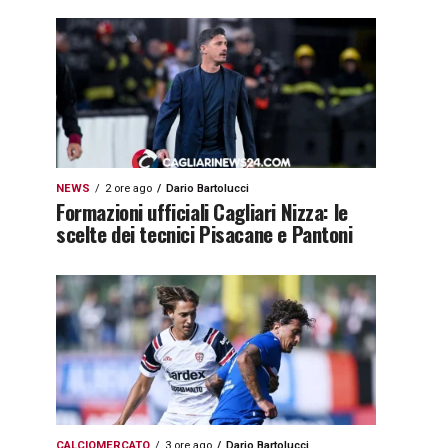
NEWS
2 ore ago
Dario Bartolucci
Formazioni ufficiali Cagliari Nizza: le
scelte dei tecnici Pisacane e Pantoni
CALCIOMERCATO
3 ore ago
Dario Bartolucci