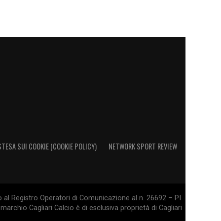
STESA SUI COOKIE (COOKIE POLICY)
NETWORK SPORT REVIEW
o al Registro Operatori di Comunicazione al n. 26692 – PI
marchio Cagliari Calcio è di esclusiva proprietà di Cagliari