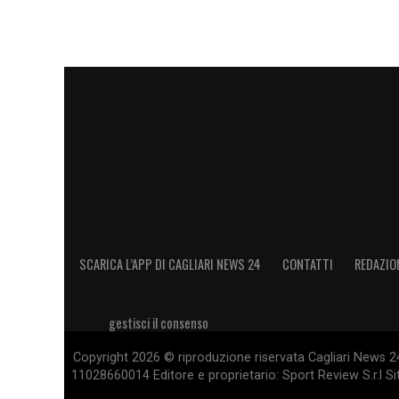
SCARICA L’APP DI CAGLIARI NEWS 24
CONTATTI
REDAZIO
gestisci il consenso
Copyright 2026 © riproduzione riservata Cagliari News 24
11028660014 Editore e proprietario: Sport Review S.r.l Sito