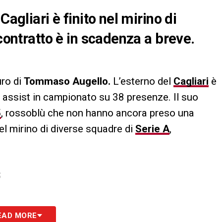
Cagliari è finito nel mirino di
 contratto è in scadenza a breve.
uro di
Tommaso Augello.
L’esterno del
Cagliari
è
7 assist in campionato su 38 presenze. Il suo
5
, rossoblù che non hanno ancora preso una
nel mirino di diverse squadre di
Serie A
,
S
EAD MORE