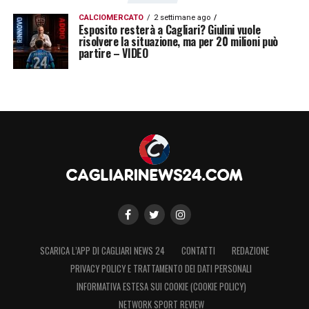
CALCIOMERCATO
2 settimane ago
Esposito resterà a Cagliari? Giulini vuole
risolvere la situazione, ma per 20 milioni può
partire – VIDEO
SCARICA L’APP DI CAGLIARI NEWS 24
CONTATTI
REDAZIONE
PRIVACY POLICY E TRATTAMENTO DEI DATI PERSONALI
INFORMATIVA ESTESA SUI COOKIE (COOKIE POLICY)
NETWORK SPORT REVIEW