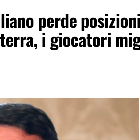
aliano perde posizion
lterra, i giocatori mig