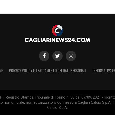
NE
PRIVACY POLICY E TRATTAMENTO DEI DATI PERSONALI
INFORMATIVA E
 – Registro Stampa Tribunale di Torino n. 50 del 07/09/2021 - Iscritt
 non ufficiale, non autorizzato o connesso a Cagliari Calcio S.p.A. Il 
Calcio S.p.A.