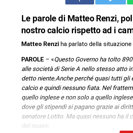
Le parole di Matteo Renzi, poli
nostro calcio rispetto ad i ca
Matteo Renzi
ha parlato della situazione
PAROLE
– «
Questo Governo ha tolto 890 m
alle società di Serie A nello stesso atto
detto niente.Anche perché quasi tutti gli
calcio e quindi nessuno fiata. Nel frattemp
quello inglese e non solo a quello inglese
dove gli stipendi si pagano grazie ai dirit
senatore Lotito. Ma quasi nessuno ha il c
del quasi
».