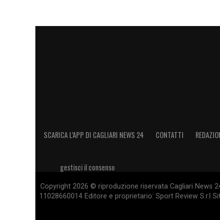
SCARICA L’APP DI CAGLIARI NEWS 24
CONTATTI
REDAZIO
gestisci il consenso
Copyright 2026 © riproduzione riservata Cagliari News 24
11028660014 Editore e proprietario: Sport Review S.r.l Sito