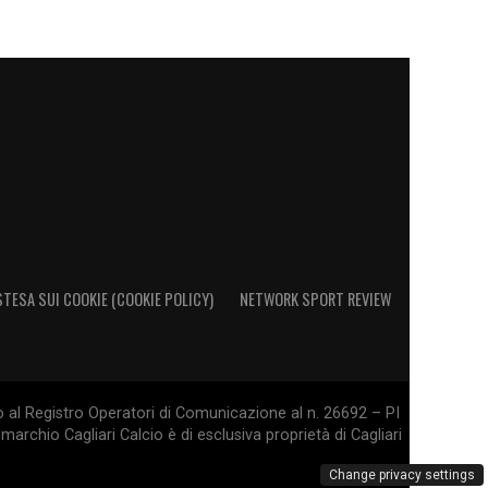
STESA SUI COOKIE (COOKIE POLICY)
NETWORK SPORT REVIEW
o al Registro Operatori di Comunicazione al n. 26692 – PI
marchio Cagliari Calcio è di esclusiva proprietà di Cagliari
Change privacy settings