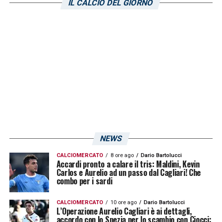
IL CALCIO DEL GIORNO
Marcello Cardona
,
le proiezioni di vendita
prevedono 15 mila presenze
per la partita
contro la formazione sarda. I tifosi calabresi
non faranno certamente mancare il sostegno
ai propri beniamini nonostante un periodo di
flessione dei risultati e qualche posizione
persa in classifica.
LA PLAYLIST DELLE NOSTRE TOP NEWS
NEWS
CALCIOMERCATO
8 ore ago
Dario Bartolucci
Accardi pronto a calare il tris: Maldini, Kevin
Carlos e Aurelio ad un passo dal Cagliari! Che
combo per i sardi
CALCIOMERCATO
10 ore ago
Dario Bartolucci
L’Operazione Aurelio Cagliari è ai dettagli,
accordo con lo Spezia per lo scambio con Ciocci: