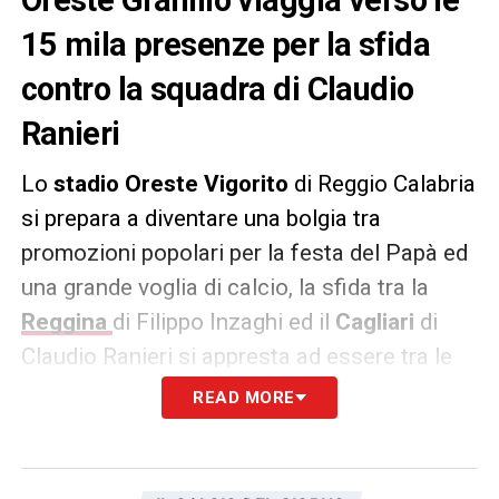
Oreste Granillo viaggia verso le
15 mila presenze per la sfida
contro la squadra di Claudio
Ranieri
Lo
stadio Oreste Vigorito
di Reggio Calabria
si prepara a diventare una bolgia tra
promozioni popolari per la festa del Papà ed
una grande voglia di calcio, la sfida tra la
Reggina
di Filippo Inzaghi ed il
Cagliari
di
Claudio Ranieri si appresta ad essere tra le
partite più seguite della 30a giornata del
READ MORE
campionato di serie BKT 2022-2023.
Quest’oggi
L’Unione Sarda
riporta che, in
base a quanto riferito dalla società di