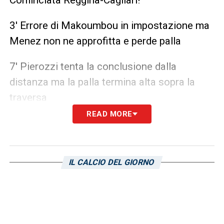
3′ Errore di Makoumbou in impostazione ma
Menez non ne approfitta e perde palla
7′ Pierozzi tenta la conclusione dalla
distanza ma la palla termina alta sopra la
traversa
READ MORE
11′
GOL CAGLIARI
– CROSS BASSO DI
AZZI, LAPADULA VA DI TACCO TROVANDO
UNA GRANDISSIMA PARATA DI COLOMBI
IL CALCIO DEL GIORNO
MA SUL TAP-IN IL NUMERO 9 ROSSOBLU’
LA SPINGE IN FONDO AL SACCO.
14′ Occasione Reggina – Azzi si dimentica