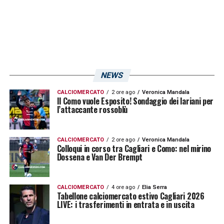
Canotto alle spalle che calcia al volo di prima
intenzione ma Radunovic è super e blocca a
terra
16′ Lapadula sfiora il raddoppio – Cross di
Zappa per Lapadula che salta tutto solo e di
NEWS
testa per un soffio non trova la porta
CALCIOMERCATO
2 ore ago
Veronica Mandala
Il Como vuole Esposito! Sondaggio dei lariani per
l’attaccante rossoblù
21′ Ci prova Lella – Stacco di testa su corner
di Mancosu ma la palla termina larga, non di
CALCIOMERCATO
2 ore ago
Veronica Mandala
molto
Colloqui in corso tra Cagliari e Como: nel mirino
Dossena e Van Der Brempt
24′ Reggina vicina al pareggio – Cross di
Rivas per l’inserimento di Fabbian che da
CALCIOMERCATO
4 ore ago
Elia Serra
Tabellone calciomercato estivo Cagliari 2026
pochissimi passi dalla porta spedisce
LIVE: i trasferimenti in entrata e in uscita
clamorosamente alto