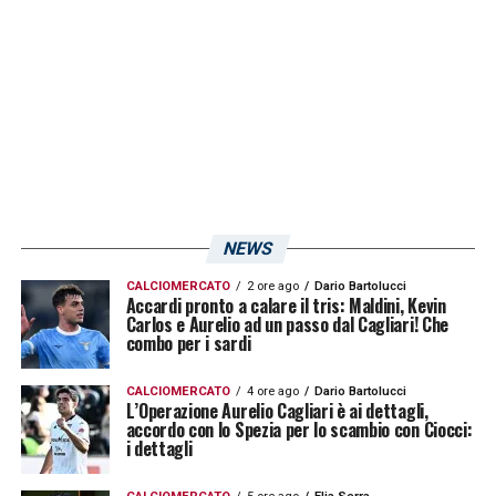
tempi estremamente differenti. I primi due
nella seduta di ieri hanno iniziato con i
compagni per poi svolgere un porzione di
allenamento ad hoc, l’angolano ha invece
meno possibilità ma resta in corsa per poter
quantomeno prender parte alla trasferta di
Reggio Calabria.
NEWS
LA PLAYLIST DELLE NOSTRE TOP NEWS
CALCIOMERCATO
2 ore ago
Dario Bartolucci
Accardi pronto a calare il tris: Maldini, Kevin
Carlos e Aurelio ad un passo dal Cagliari! Che
combo per i sardi
CALCIOMERCATO
4 ore ago
Dario Bartolucci
L’Operazione Aurelio Cagliari è ai dettagli,
accordo con lo Spezia per lo scambio con Ciocci:
i dettagli