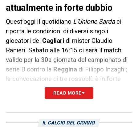
attualmente in forte dubbio
Quest’oggi il quotidiano
L’Unione Sarda
ci
riporta le condizioni di diversi singoli
giocatori del
Cagliari
di mister Claudio
Ranieri. Sabato alle 16:15 ci sarà il match
valido per la 30a giornata del campionato di
serie B contro la
Reggina
di Filippo Inzaghi;
la convocazione di tre rossoblù è in forte
dubbio.
READ MORE
Si tratta dei due centrocampisti
Christos
Kourfalidis
e
Nicolas Viola
oltre al jolly
offensivo
Zito Luvumbo
, i quali sono ai box
IL CALCIO DEL GIORNO
per problemi fisici di natura diversa e da