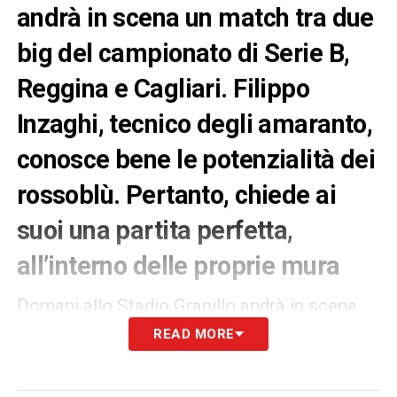
andrà in scena un match tra due
big del campionato di Serie B,
Reggina e Cagliari. Filippo
Inzaghi, tecnico degli amaranto,
conosce bene le potenzialità dei
rossoblù. Pertanto, chiede ai
suoi una partita perfetta,
all’interno delle proprie mura
Domani allo Stadio Granillo andrà in scena
un match tra due big del campionato di Serie
READ MORE
B,
Reggina
e
Cagliari
.
Filippo Inzaghi
,
tecnico degli amaranto, conosce bene le