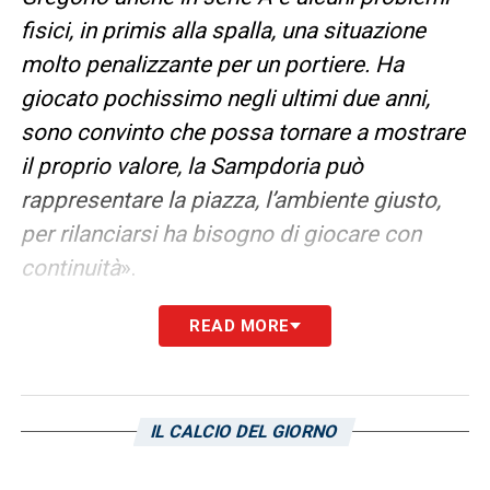
fisici, in primis alla spalla, una situazione
molto penalizzante per un portiere. Ha
giocato pochissimo negli ultimi due anni,
sono convinto che possa tornare a mostrare
il proprio valore, la Sampdoria può
rappresentare la piazza, l’ambiente giusto,
per rilanciarsi ha bisogno di giocare con
continuità
».
READ MORE
LA PLAYLIST DELLE NOSTRE TOP NEWS
IL CALCIO DEL GIORNO