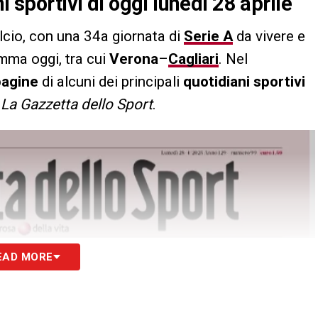
i sportivi di oggi lunedì 28 aprile
alcio, con una 34a giornata di
Serie A
da vivere e
amma oggi, tra cui
Verona
–
Cagliari
. Nel
pagine
di alcuni dei principali
quotidiani sportivi
e
La Gazzetta dello Sport
.
EAD MORE