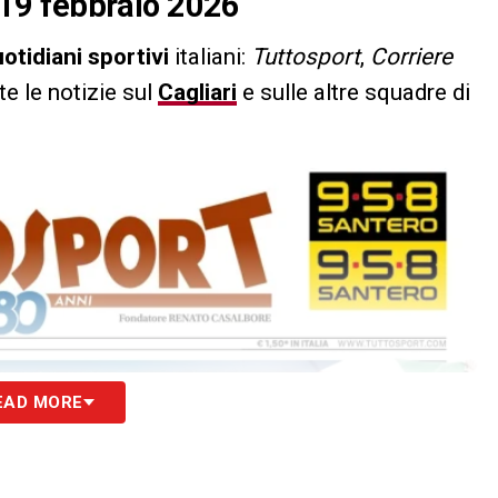
l 19 febbraio 2026
otidiani sportivi
italiani:
Tuttosport
,
Corriere
tte le notizie sul
Cagliari
e sulle altre squadre di
EAD MORE