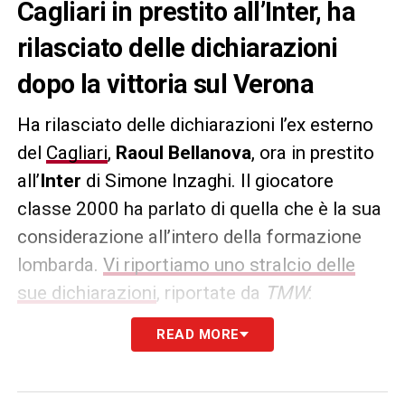
Cagliari in prestito all’Inter, ha
rilasciato delle dichiarazioni
dopo la vittoria sul Verona
Ha rilasciato delle dichiarazioni l’ex esterno
del
Cagliari
,
Raoul Bellanova
, ora in prestito
all’
Inter
di Simone Inzaghi. Il giocatore
classe 2000 ha parlato di quella che è la sua
considerazione all’intero della formazione
lombarda.
Vi riportiamo uno stralcio delle
sue dichiarazioni
, riportate da
TMW
:
READ MORE
«Cerco sempre di dare il massimo. Sto
benissimo qui, sento la fiducia del mister,
una grandissima fiducia da parte dei