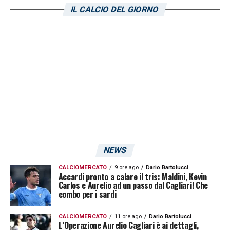
compagni e in qualsiasi posizione mi schiera
IL CALCIO DEL GIORNO
il mister cerco sempre di dare il massimo».
LA PLAYLIST DELLE NOSTRE TOP NEWS
NEWS
CALCIOMERCATO
9 ore ago
Dario Bartolucci
Accardi pronto a calare il tris: Maldini, Kevin
Carlos e Aurelio ad un passo dal Cagliari! Che
combo per i sardi
CALCIOMERCATO
11 ore ago
Dario Bartolucci
L’Operazione Aurelio Cagliari è ai dettagli,