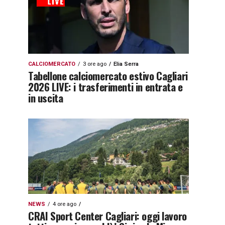
CALCIOMERCATO
3 ore ago
Elia Serra
Tabellone calciomercato estivo Cagliari
2026 LIVE: i trasferimenti in entrata e
in uscita
NEWS
4 ore ago
CRAI Sport Center Cagliari: oggi lavoro