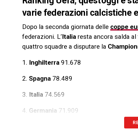
Ranking Uefa, quest’oggi è sta
varie federazioni calcistiche e
Dopo la seconda giornata delle
coppe eu
federazioni. L’
Italia
resta ancora salda al 
quattro squadre a disputare la
Champion
1.
Inghilterra
91.678
2.
Spagna
78.489
3.
Italia
74.569
4.
Germania
71.909
R
5.
Olanda
56.500