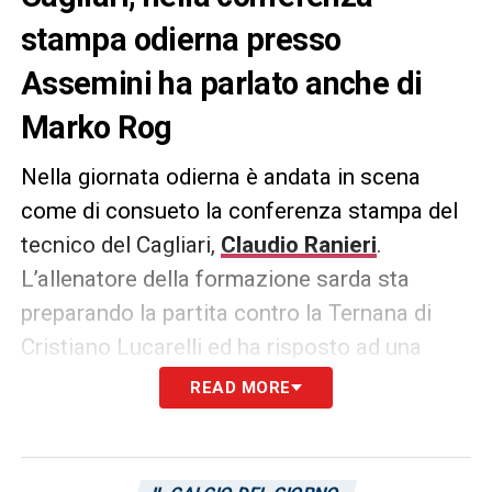
stampa odierna presso
Assemini ha parlato anche di
Marko Rog
Nella giornata odierna è andata in scena
come di consueto la conferenza stampa del
tecnico del Cagliari,
Claudio Ranieri
.
L’allenatore della formazione sarda sta
preparando la partita contro la Ternana di
Cristiano Lucarelli ed ha risposto ad una
domanda circa la condizione di
Marko Rog
READ MORE
ed il suo possibile schieramento sulla
trequarti
, dietro alle due punte.
Queste le
sue parole: