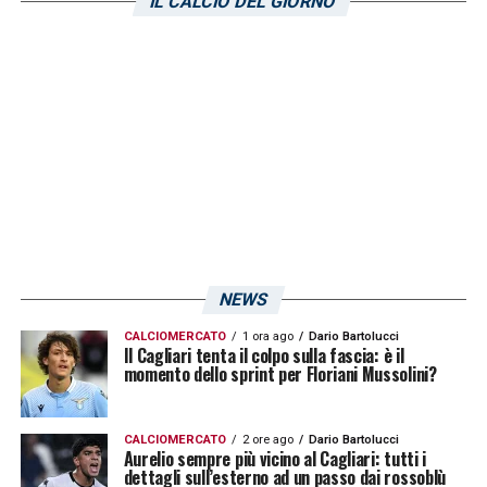
IL CALCIO DEL GIORNO
«Trequartista? Rog si sta allenando bene,
non ha ritmo partita e vediamo. Ha già fatto
il ruolo e da sempre tutto in campo»
LA PLAYLIST DELLE NOSTRE TOP NEWS
NEWS
CALCIOMERCATO
1 ora ago
Dario Bartolucci
Il Cagliari tenta il colpo sulla fascia: è il
momento dello sprint per Floriani Mussolini?
CALCIOMERCATO
2 ore ago
Dario Bartolucci
Aurelio sempre più vicino al Cagliari: tutti i
dettagli sull’esterno ad un passo dai rossoblù