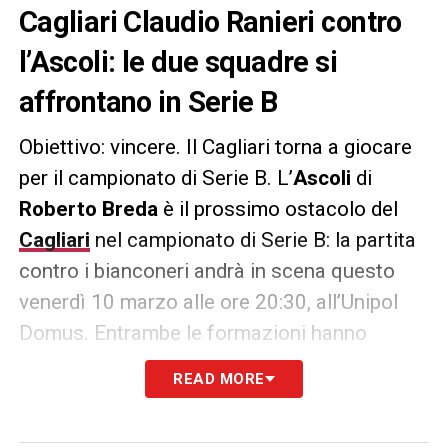
Cagliari Claudio Ranieri contro
l’Ascoli: le due squadre si
affrontano in Serie B
Obiettivo: vincere. Il Cagliari torna a giocare
per il campionato di Serie B. L’
Ascoli
di
Roberto Breda
è il prossimo ostacolo del
Cagliari
nel campionato di Serie B: la partita
contro i bianconeri andrà in scena questo
venerdì 10 marzo alle ore 20:30, all’Unipol
Domus. Entrambe le formazioni hanno
cambiato allenatore nel corso della stagione
READ MORE
e, rispetto alla partita d’andata, hanno due
nuovi traghettatori in panca. Da una parte