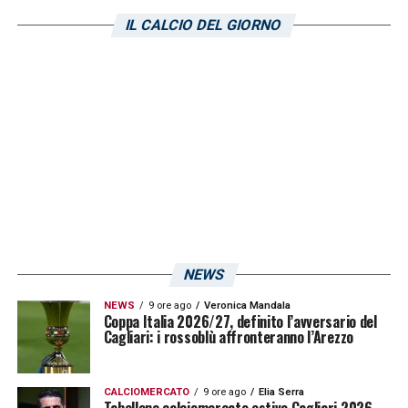
Breda e, dall’altra,
Claudio Ranieri
. Il tecnico
IL CALCIO DEL GIORNO
di Testaccio torna a giocare contro l’Ascoli.
Quella di venerdì sarà la settima partita
contro i bianconeri per Ranieri. I precedenti
sono dalla parte dell’allenatore del Cagliari: 4
vittorie, un pareggio e una sconfitta in 6
partite disputate. Lo riporta
L’Unione Sarda
.
LA PLAYLIST DELLE NOSTRE TOP NEWS
NEWS
NEWS
9 ore ago
Veronica Mandala
Coppa Italia 2026/27, definito l’avversario del
Cagliari: i rossoblù affronteranno l’Arezzo
CALCIOMERCATO
9 ore ago
Elia Serra