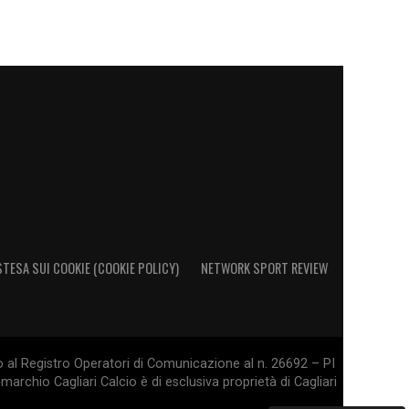
STESA SUI COOKIE (COOKIE POLICY)
NETWORK SPORT REVIEW
o al Registro Operatori di Comunicazione al n. 26692 – PI
marchio Cagliari Calcio è di esclusiva proprietà di Cagliari