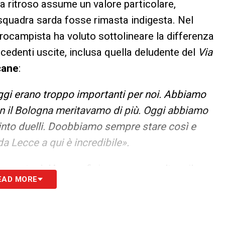
 a ritroso assume un valore particolare,
squadra sarda fosse rimasta indigesta. Nel
ntrocampista ha voluto sottolineare la differenza
recedenti uscite, inclusa quella deludente del
Via
cane
:
ggi erano troppo importanti per noi. Abbiamo
con il Bologna meritavamo di più. Oggi abbiamo
vinto duelli. Doobbiamo sempre stare così e
da Lecce a qui è incredibile».
presente del
Lecce
, finiscono per esaltare il
EAD MORE
 rossoblù nella quarta giornata di
campionato
. Un
i di Pisacane di saper approfittare delle
entale per chi vuole conquistare punti pesanti in