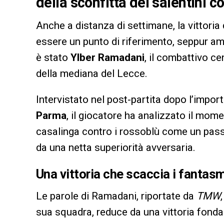
della sconfitta dei salentini co
Anche a distanza di settimane, la vittoria
essere un punto di riferimento, seppur ama
è stato
Ylber Ramadani
, il combattivo c
della mediana del Lecce.
Intervistato nel post-partita dopo l’impor
Parma
, il giocatore ha analizzato il mom
casalinga contro i rossoblù come un passa
da una netta superiorità avversaria.
Una vittoria che scaccia i fantas
Le parole di Ramadani, riportate da
TMW
sua squadra, reduce da una vittoria fondam