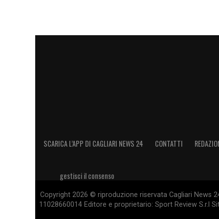
trasferta.
LE ULTIME NOTIZIE SUL CAGLIARI
LA PLAYLIST DELLE NOSTRE TOP NEW
SCARICA L’APP DI CAGLIARI NEWS 24
CONTATTI
REDAZIO
gestisci il consenso
Copyright 2026 © riproduzione riservata Cagliari News 24
11028660014 Editore e proprietario: Sport Review S.r.l Sito