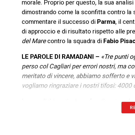
morale. Proprio per questo, la sua analisi
dimostrando come la sconfitta contro la 
commentare il successo di
Parma
, il ce
di approccio e di risultato rispetto alle p
del Mare
contro la squadra di
Fabio Pisa
LE PAROLE DI RAMADANI –
«Tre punti o
perso col Cagliari per errori nostri, ma 
meritato di vincere, abbiamo sofferto e 
vogliamo ringraziare i nostri tifosi: 4000 
Le sue dichiarazioni, pur focalizzate sul 
R
valore della vittoria esterna ottenuta dai
successo figlio della capacità degli uomin
disattenzioni avversarie, una dote fondam