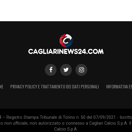
S
NE
PRIVACY POLICY E TRATTAMENTO DEI DATI PERSONALI
INFORMATIVA E
 – Registro Stampa Tribunale di Torino n. 50 del 07/09/2021 - Iscritt
 non ufficiale, non autorizzato o connesso a Cagliari Calcio S.p.A. Il 
Calcio S.p.A.