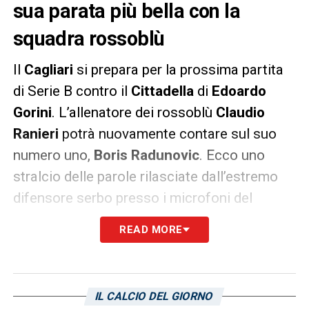
sua parata più bella con la
squadra rossoblù
Il
Cagliari
si prepara per la prossima partita
di Serie B contro il
Cittadella
di
Edoardo
Gorini
. L’allenatore dei rossoblù
Claudio
Ranieri
potrà nuovamente contare sul suo
numero uno,
Boris Radunovic
. Ecco uno
stralcio delle parole rilasciate dall’estremo
difensore serbo presso i microfoni del
Corriere dello Sport
sulla sua parata più
READ MORE
bella:
«La parata più bella? Ne ricordo due
contro Genoa e Benevento. E anche quella
su Vazquez del Parma non era male»
.
IL CALCIO DEL GIORNO