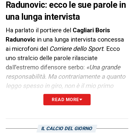
Radunovic: ecco le sue parole in
una lunga intervista
Ha parlato il portiere del
Cagliari Boris
Radunovic
in una lunga intervista concessa
ai microfoni del
Corriere dello Sport
. Ecco
uno stralcio delle parole rilasciate
dall’estremo difensore serbo:
«Una grande
responsabilità. Ma contrariamente a quanto
leggo spesso in giro, non è il mio primo
campionato da titolare in B dove mi
READ MORE
mancano tre presenze per arrivare a cento.
Ne ho già fatti tre, ad Avellino, Salerno e
Cremona, ma in quest’ultima piazza un grave
IL CALCIO DEL GIORNO
infortunio mi ha messo i bastoni tra le ruote.