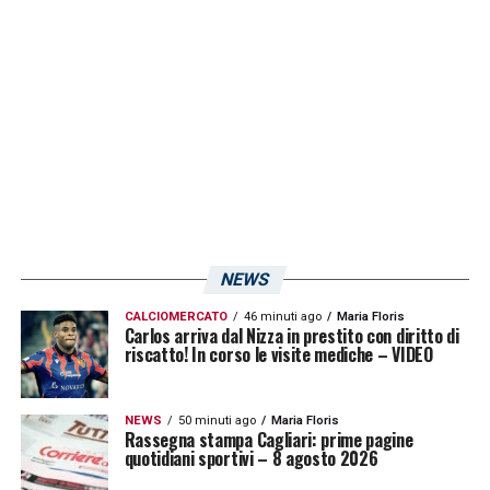
Cosa mi è mancato per impormi prima la
Cagliari? Minuti in campo. Se non giochi fai
più fatica e ora sono sceso in campo in tutte
le partite. Per la mia crescita devo
ringraziare il preparatore Walter Bressan e i
miei colleghi Aresti, Lolic e Ciocci che
aspettiamo dopo il grave infortunio».
NEWS
LA PLAYLIST DELLE NOSTRE TOP NEWS
CALCIOMERCATO
46 minuti ago
Maria Floris
Carlos arriva dal Nizza in prestito con diritto di
riscatto! In corso le visite mediche – VIDEO
NEWS
50 minuti ago
Maria Floris
Rassegna stampa Cagliari: prime pagine
quotidiani sportivi – 8 agosto 2026