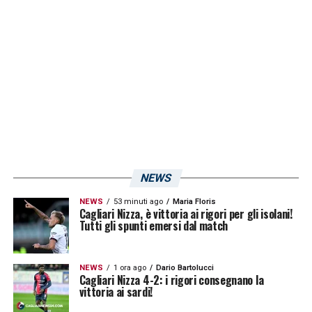
squadre hanno avuto paura a giocare contro
di noi».
LA PLAYLIST DELLE NOSTRE TOP NEWS
NEWS
NEWS
53 minuti ago
Maria Floris
Cagliari Nizza, è vittoria ai rigori per gli isolani!
Tutti gli spunti emersi dal match
NEWS
1 ora ago
Dario Bartolucci
Cagliari Nizza 4-2: i rigori consegnano la
vittoria ai sardi!