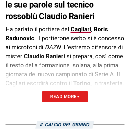
le sue parole sul tecnico
rossoblù Claudio Ranieri
Ha parlato il portiere del
Cagliari
,
Boris
Radunovic
. Il portierone serbo si è concesso
ai microfoni di
DAZN
. L’estremo difensore di
mister
Claudio Ranieri
si prepara, così come
il resto della formazione isolana, alla prima
giornata del nuovo campionato di Serie A. Il
Cagliari esordirà contro il
Torino
, in trasferta.
Ecco uno stralcio delle parole di Radunovic
READ MORE
dove parla proprio del tecnico Ranieri.
«Il mister ci ha dato una forza in più ad
affrontare le partite che anche le altre
IL CALCIO DEL GIORNO