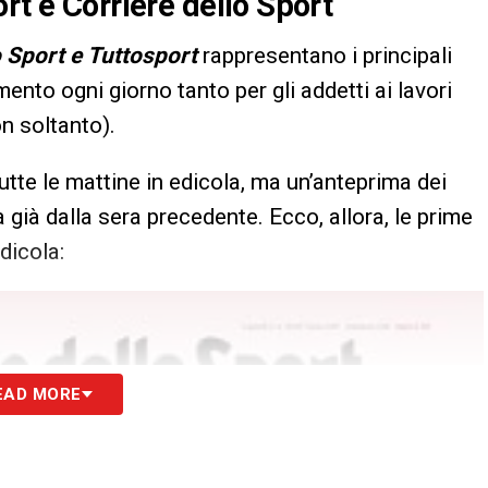
rt e Corriere dello Sport
o Sport e Tuttosport
rappresentano i principali
imento ogni giorno tanto per gli addetti ai lavori
n soltanto).
utte le mattine in edicola, ma un’anteprima dei
 già dalla sera precedente. Ecco, allora, le prime
dicola:
EAD MORE