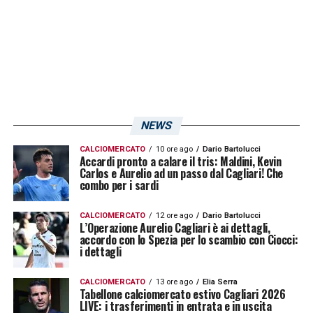
DUE SALVEZZE COL CAGLIARI
–
«Sì, tra
l’altro trovo molte affinità tra quelle squadre,
formate da giovani, e la gestione di Fabio
Pisacane».
OBIETTIVO CAGLIARI
–
«Sempre lo stesso:
NEWS
valorizzare i giovani e cercare di raggiungere
CALCIOMERCATO
10 ore ago
Dario Bartolucci
Accardi pronto a calare il tris: Maldini, Kevin
una salvezza possibilmente senza affanni».
Carlos e Aurelio ad un passo dal Cagliari! Che
combo per i sardi
SOCIETA’
–
«Se arrivassero, come a Como,
CALCIOMERCATO
12 ore ago
Dario Bartolucci
imprenditori in grado di spendere decine se
L’Operazione Aurelio Cagliari è ai dettagli,
accordo con lo Spezia per lo scambio con Ciocci:
non centinaia di milioni di euro, chissà. Ma
i dettagli
una società seppur solida come quella di
CALCIOMERCATO
13 ore ago
Elia Serra
Tommaso Giulini non credo possa ambire a
Tabellone calciomercato estivo Cagliari 2026
LIVE: i trasferimenti in entrata e in uscita
traguardi diversi dalla salvezza».