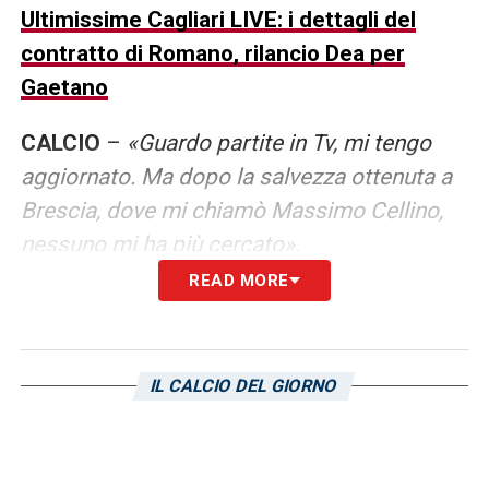
Ultimissime Cagliari LIVE: i dettagli del
contratto di Romano, rilancio Dea per
Gaetano
CALCIO
–
«Guardo partite in Tv, mi tengo
aggiornato. Ma dopo la salvezza ottenuta a
Brescia, dove mi chiamò Massimo Cellino,
nessuno mi ha più cercato».
READ MORE
ASSENZA DI UN PROCURATORE
–
«Per
principio. Un allenatore deve essere
giudicato per il calcio che riesce a proporre
IL CALCIO DEL GIORNO
sul campo e per i risultati che ottiene con la
sua squadra. Purtroppo non è un sistema
che riconosce il merito».