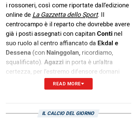
i rossoneri, così come riportate dall’edizione
online de
La Gazzetta dello Sport
. Il
centrocampo è il reparto che dovrebbe avere
già i posti assegnati con capitan
Conti
nel
suo ruolo al centro affiancato da
Ekdal e
Dessena
(con
Nainggolan,
ricordiamo,
squalificato).
Agazzi
in porta è un’altra
certezza, per l’estremo difensore domani
saranno 100 le gare disputate in maglia
READ MORE
rossoblù. La linea difensiva vedrà
Astori e
Rossettini
centrali,
Pisano
a destra mentre
per la fascia sinistra (squalificato
Avelar
) il
IL CALCIO DEL GIORNO
ballottaggio è tra
Murru e Perico
. Con
Marco Sau
pedina intoccabile del pacchetto