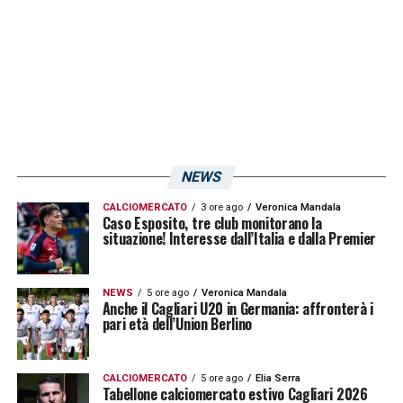
avanzato,
Andrea Cossu
potrebbe tornare
nel suo ruolo di trequartista alle spalle
appunto del tonarese e di uno tra
Pinilla e
Ibarbo
, con quest’ultimo ancora favorito. Il
brasiliano
Thiago Ribeiro
potrebbe quindi
partire dalla panchina.
NEWS
LA PLAYLIST DELLE NOSTRE TOP NEWS
CALCIOMERCATO
3 ore ago
Veronica Mandala
Caso Esposito, tre club monitorano la
situazione! Interesse dall’Italia e dalla Premier
NEWS
5 ore ago
Veronica Mandala
Anche il Cagliari U20 in Germania: affronterà i
pari età dell’Union Berlino
CALCIOMERCATO
5 ore ago
Elia Serra
Tabellone calciomercato estivo Cagliari 2026