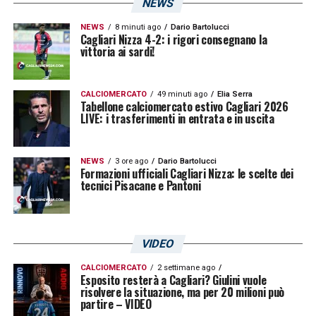
NEWS
notte che si preannuncia caldissima.
NEWS
8 minuti ago
Dario Bartolucci
Cagliari Nizza 4-2: i rigori consegnano la
LA PLAYLIST DELLE NOSTRE TOP NEWS
vittoria ai sardi!
CALCIOMERCATO
49 minuti ago
Elia Serra
Tabellone calciomercato estivo Cagliari 2026
LIVE: i trasferimenti in entrata e in uscita
NEWS
3 ore ago
Dario Bartolucci
Formazioni ufficiali Cagliari Nizza: le scelte dei
tecnici Pisacane e Pantoni
VIDEO
CALCIOMERCATO
2 settimane ago
Esposito resterà a Cagliari? Giulini vuole
risolvere la situazione, ma per 20 milioni può
partire – VIDEO