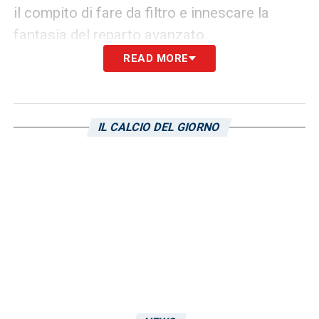
il compito di fare da filtro e innescare la
fantasia del reparto avanzato.
READ MORE
Fantasia e attacco nella formazione
del Cagliari
Per scardinare la retroguardia pugliese, il
IL CALCIO DEL GIORNO
tecnico si affiderà a un trio di trequartisti
dinamico e imprevedibile. Dietro l’unica punta
Kilicsoy
, agiranno infatti
Palestra
,
Esposito
e
Idrissi
. Un assetto ultra-offensivo che
punta tutto sulla velocità e sul dribbling per
non dare punti di riferimento agli avversari.
Resta da vedere se questa scommessa
tattica pagherà i dividendi sperati in una