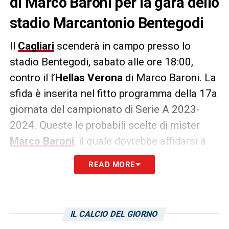
di Marco Baroni per la gara dello
stadio Marcantonio Bentegodi
Il
Cagliari
scenderà in campo presso lo
stadio Bentegodi, sabato alle ore 18:00,
contro il l’
Hellas
Verona
di Marco Baroni. La
sfida è inserita nel fitto programma della 17a
giornata del campionato di Serie A 2023-
2024. Queste le probabili scelte di mister
Marco Baroni
, il quale dovrebbe affidarsi a
questo schieramento.
La formazione:
READ MORE
VERONA
(4-3-3)
–
Montipò; Tchatchoua,
Magnani, Hien, F. Terracciano; Duda,
Folorunsho, Suslov; Ngonge, Djuric, Lazovic.
IL CALCIO DEL GIORNO