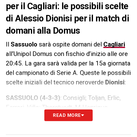
per il Cagliari: le possibili scelte
di Alessio Dionisi per il match di
domani alla Domus
Il
Sassuolo
sarà ospite domani del
Cagliari
all’Unipol Domus con fischio d’inizio alle ore
20:45. La gara sarà valida per la 15a giornata
del campionato di Serie A. Queste le possibili
scelte iniziali del tecnico neroverde
Dionisi
:
SASSUOLO (4-3-3)
: Consigli; Toljan, Erlic,
Ferrari, Viña; Thorstvedt, M.Henrique,
READ MORE
Bajrami; Castillejo, Laurienté, Pinamonti.
LA PLAYLIST DELLE NOSTRE TOP NEWS