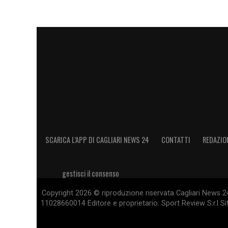
SCARICA L’APP DI CAGLIARI NEWS 24
CONTATTI
REDAZIO
gestisci il consenso
Copyright 2026 © riproduzione riservata Cagliari News 24
11028660014 Editore e proprietario: Sport Review S.r.l Sito