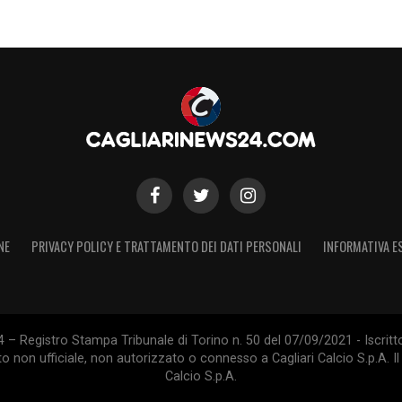
NE
PRIVACY POLICY E TRATTAMENTO DEI DATI PERSONALI
INFORMATIVA E
 – Registro Stampa Tribunale di Torino n. 50 del 07/09/2021 - Iscritt
 non ufficiale, non autorizzato o connesso a Cagliari Calcio S.p.A. Il 
Calcio S.p.A.