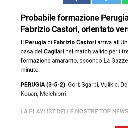
Probabile formazione Perugia pe
Fabrizio Castori, orientato ver
Il
Perugia
di
Fabrizio Castori
arriva all’U
casa del
Cagliari
nel match valido per i tr
formazione amaranto, secondo La Gazzett
minuto.
PERUGIA (3-5-2)
: Gori; Sgarbi, Vulikic, D
Kouan, Melchiorri.
LA PLAYLIST DELLE NOSTRE TOP NEW