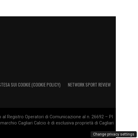
STESA SUI COOKIE (COOKIE POLICY)
NETWORK SPORT REVIEW
o al Registro Operatori di Comunicazione al n. 26692 – PI
marchio Cagliari Calcio è di esclusiva proprietà di Cagliari
Change privacy settings