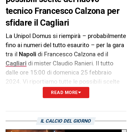
tecnico Francesco Calzona per
sfidare il Cagliari
La Unipol Domus si riempirà – probabilmente
fino ai numeri del tutto esaurito – per la gara
tra il
Napoli
di Francesco Calzona ed il
Cagliari
di mister Claudio Ranieri. Il tutto
dalle ore 15:00 di domenica 25 febbraio
2024. Vi riportiamo tutte le possibili scelte
del nuovo tecnico dei partenopei per sfidare
READ MORE
la formazione sarda.
La probabile
formazione:
IL CALCIO DEL GIORNO
NAPOLI (4-3-3):
Meret; Mazzocchi,