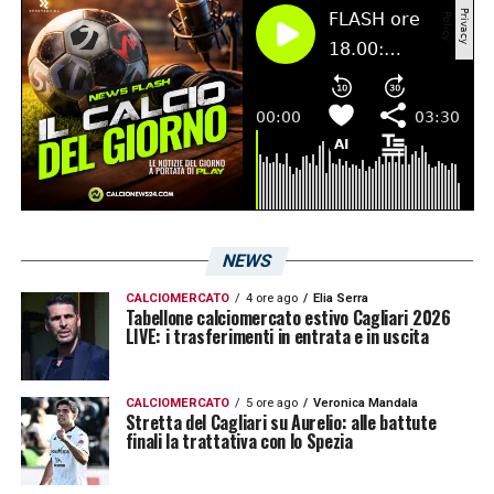
Rrahmani, Natan, Mario Rui; Anguissa,
Lobotka, Zielinski; Lindstron, Osimhen,
Kvaratskhelia
LA PLAYLIST DELLE NOSTRE TOP NEWS
NEWS
CALCIOMERCATO
4 ore ago
Elia Serra
Tabellone calciomercato estivo Cagliari 2026
LIVE: i trasferimenti in entrata e in uscita
CALCIOMERCATO
5 ore ago
Veronica Mandala
Stretta del Cagliari su Aurelio: alle battute
finali la trattativa con lo Spezia