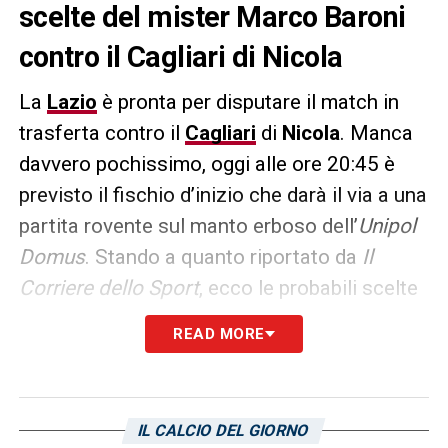
scelte del mister Marco Baroni
contro il Cagliari di Nicola
La
Lazio
è pronta per disputare il match in
trasferta contro il
Cagliari
di
Nicola
. Manca
davvero pochissimo, oggi alle ore 20:45 è
previsto il fischio d’inizio che darà il via a una
partita rovente sul manto erboso dell’
Unipol
Domus
. Stando a quanto riportato da
Il
Corriere dello Sport
, ecco le probabili scelte
del tecnico
Marco Baroni
:
READ MORE
LAZIO (4-2-3-1)
: Provedel; Hysaj, Gila,
Romagnoli, Marusic; Guendouzi, Rovella;
Isaksen, Dia, Zaccagni; Castellanos.
IL CALCIO DEL GIORNO