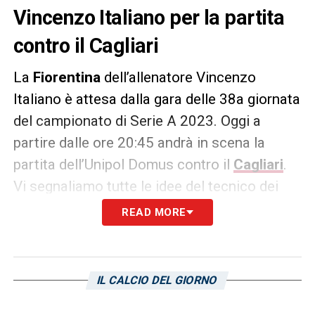
Vincenzo Italiano per la partita
contro il Cagliari
La
Fiorentina
dell’allenatore Vincenzo
Italiano è attesa dalla gara delle 38a giornata
del campionato di Serie A 2023. Oggi a
partire dalle ore 20:45 andrà in scena la
partita dell’Unipol Domus contro il
Cagliari
.
Vi segnaliamo tutte le idee del tecnico dei
toscani verso la partita contro la squadra di
READ MORE
Claudio Ranieri.
La probabile formazione
FIORENTINA (4-2-3-1):
Christensen; Dodô,
IL CALCIO DEL GIORNO
Martínez Quarta, Ranieri, Parisi; Duncan,
Mandragora; Ikoné, Barak, Castrovilli; Nzola