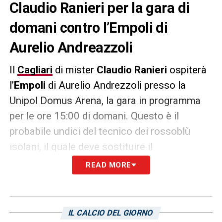
Claudio Ranieri per la gara di
domani contro l’Empoli di
Aurelio Andreazzoli
Il
Cagliari
di mister
Claudio Ranieri
ospiterà
l’
Empoli
di Aurelio Andrezzoli presso la
Unipol Domus Arena, la gara in programma
per le ore 15:00 di domani. Questo è il
probabile undici del tecnico dei rossoblù
isolani, il quale deve sostituire il
centrocampista Antoine Makoumbou.
Le
READ MORE
possibili scelte:
CAGLIARI (4-4-2)
: Scuffet; Zappa, Dossena,
IL CALCIO DEL GIORNO
Goldaniga, Augello; Nandez, Prati, Deiola,