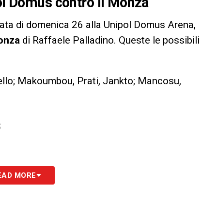
pol Domus contro il Monza
ata di domenica 26 alla Unipol Domus Arena,
onza
di Raffaele Palladino. Queste le possibili
ello; Makoumbou, Prati, Jankto; Mancosu,
S
EAD MORE