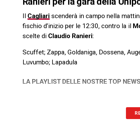
Ranieri per la gara della Uni
Il
Cagliari
scenderà in campo nella mattin
fischio d’inizio per le 12:30, contro la il
M
scelte di
Claudio Ranieri
:
Scuffet; Zappa, Goldaniga, Dossena, Aug
Luvumbo; Lapadula
LA PLAYLIST DELLE NOSTRE TOP NEW
R