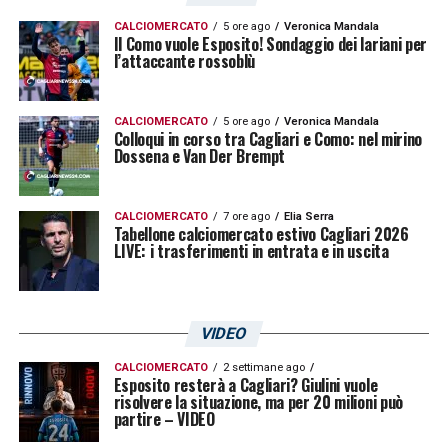
sostenendo la squadra con l’entusiasmo che
CALCIOMERCATO
5 ore ago
Veronica Mandala
ha sempre contraddistinto l’ambiente
Il Como vuole Esposito! Sondaggio dei lariani per
l’attaccante rossoblù
rossoblù.
L’incontro sarà un’importante tappa di
CALCIOMERCATO
5 ore ago
Veronica Mandala
Colloqui in corso tra Cagliari e Como: nel mirino
avvicinamento al campionato di Serie A e
Dossena e Van Der Brempt
permetterà a Pisacane di trarre le prime
conclusioni significative sul lavoro svolto in
CALCIOMERCATO
7 ore ago
Elia Serra
Tabellone calciomercato estivo Cagliari 2026
ritiro.
LIVE: i trasferimenti in entrata e in uscita
LA PLAYLIST DELLE NOSTRE TOP NEWS
VIDEO
CALCIOMERCATO
2 settimane ago
Esposito resterà a Cagliari? Giulini vuole
risolvere la situazione, ma per 20 milioni può
partire – VIDEO