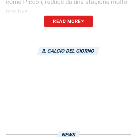
come Piccoli, reduce da una stagione molto
positiva.
READ MORE
Un omaggio a Gigi Riva e la sfida
con il Saint-Étienne
IL CALCIO DEL GIORNO
La partita assume un valore speciale per la
prima edizione di un trofeo dedicato a un
simbolo eterno del club. La scelta di
affrontare il
Saint-Étienne
non è casuale: i
francesi furono avversari del Cagliari nella
Coppa delle Coppe del 1972-73, un ricordo
che aggiunge un sapore storico a questo
incontro. Sarà un’occasione per la tifoseria di
radunarsi e onorare la memoria di
Gigi Riva
,
NEWS