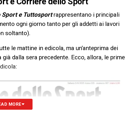
rt e Corriere dello Sport
o Sport e Tuttosport
rappresentano i principali
imento ogni giorno tanto per gli addetti ai lavori
n soltanto).
utte le mattine in edicola, ma un’anteprima dei
 già dalla sera precedente. Ecco, allora, le prime
dicola:
EAD MORE