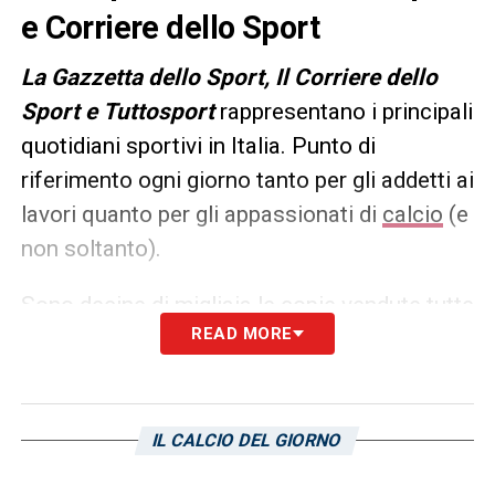
e Corriere dello Sport
L
a Gazzetta dello Sport, Il Corriere dello
Sport e Tuttosport
rappresentano i principali
quotidiani sportivi in Italia. Punto di
riferimento ogni giorno tanto per gli addetti ai
lavori quanto per gli appassionati di
calcio
(e
non soltanto).
Sono decine di migliaia le copie vendute tutte
READ MORE
le mattine in edicola, ma un’anteprima dei
principali contenuti può essere consultata
già dalla sera precedente. Ecco, allora, le
prime pagine dei
Quotidiani Sportivi
di
oggi
IL CALCIO DEL GIORNO
in edicola: