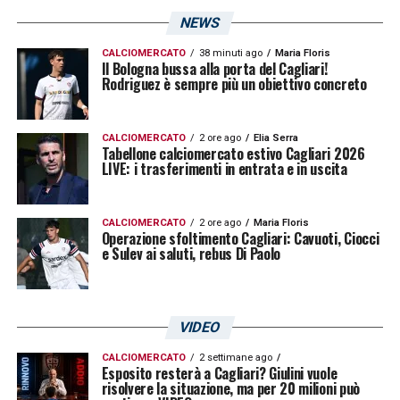
NEWS
CALCIOMERCATO
38 minuti ago
Maria Floris
Il Bologna bussa alla porta del Cagliari!
Rodriguez è sempre più un obiettivo concreto
CALCIOMERCATO
2 ore ago
Elia Serra
Tabellone calciomercato estivo Cagliari 2026
LIVE: i trasferimenti in entrata e in uscita
CALCIOMERCATO
2 ore ago
Maria Floris
Operazione sfoltimento Cagliari: Cavuoti, Ciocci
e Sulev ai saluti, rebus Di Paolo
VIDEO
CALCIOMERCATO
2 settimane ago
Esposito resterà a Cagliari? Giulini vuole
risolvere la situazione, ma per 20 milioni può