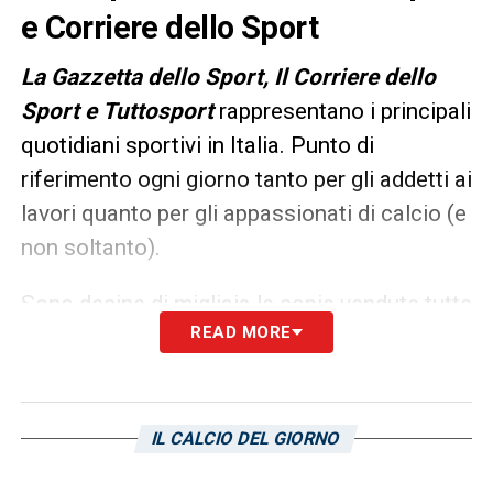
e Corriere dello Sport
L
a Gazzetta dello Sport, Il Corriere dello
Sport e Tuttosport
rappresentano i principali
quotidiani sportivi in Italia. Punto di
riferimento ogni giorno tanto per gli addetti ai
lavori quanto per gli appassionati di calcio (e
non soltanto).
Sono decine di migliaia le copie vendute tutte
READ MORE
le mattine in edicola, ma un’anteprima dei
principali contenuti può essere consultata
già dalla sera precedente. Ecco, allora, le
prime pagine dei
Quotidiani Sportivi
di oggi
IL CALCIO DEL GIORNO
in edicola: