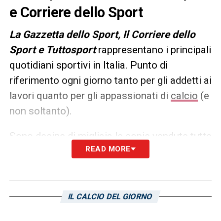
e Corriere dello Sport
L
a Gazzetta dello Sport, Il Corriere dello
Sport e Tuttosport
rappresentano i principali
quotidiani sportivi in Italia. Punto di
riferimento ogni giorno tanto per gli addetti ai
lavori quanto per gli appassionati di
calcio
(e
non soltanto).
Sono decine di migliaia le copie vendute tutte
READ MORE
le mattine in edicola, ma un’anteprima dei
principali contenuti può essere consultata
già dalla sera precedente. Ecco, allora, le
prime pagine dei
Quotidiani Sportivi
di
oggi
IL CALCIO DEL GIORNO
in edicola: