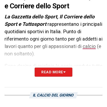
e Corriere dello Sport
L
a Gazzetta dello Sport, Il Corriere dello
Sport e Tuttosport
rappresentano i principali
quotidiani sportivi in Italia. Punto di
riferimento ogni giorno tanto per gli addetti ai
lavori quanto per gli appassionati di
calcio
(e
non soltanto).
Sono decine di migliaia le copie vendute tutte
READ MORE
le mattine in edicola, ma un’anteprima dei
principali contenuti può essere consultata
già dalla sera precedente. Ecco, allora, le
prime pagine dei
Quotidiani Sportivi
di oggi
IL CALCIO DEL GIORNO
in edicola: