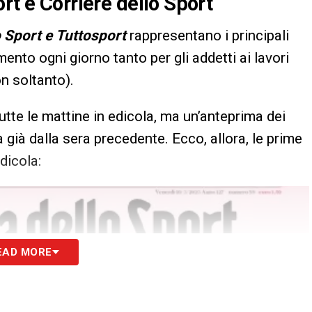
rt e Corriere dello Sport
o Sport e Tuttosport
rappresentano i principali
imento ogni giorno tanto per gli addetti ai lavori
on soltanto).
utte le mattine in edicola, ma un’anteprima dei
 già dalla sera precedente. Ecco, allora, le prime
dicola:
EAD MORE