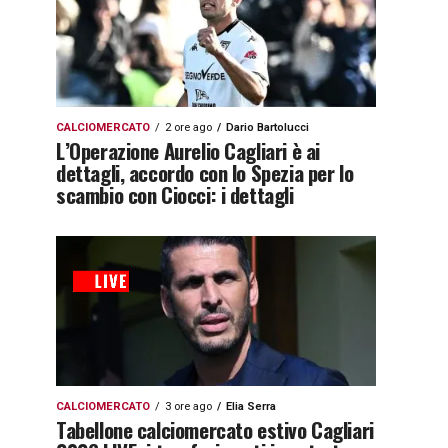
CALCIOMERCATO
2 ore ago
Dario Bartolucci
L’Operazione Aurelio Cagliari è ai
dettagli, accordo con lo Spezia per lo
scambio con Ciocci: i dettagli
CALCIOMERCATO
3 ore ago
Elia Serra
Tabellone calciomercato estivo Cagliari