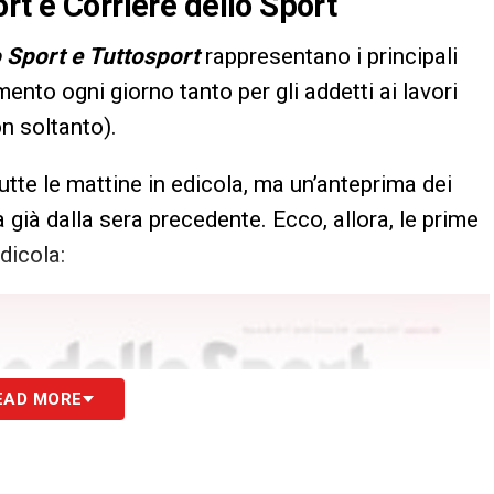
rt e Corriere dello Sport
o Sport e Tuttosport
rappresentano i principali
imento ogni giorno tanto per gli addetti ai lavori
n soltanto).
utte le mattine in edicola, ma un’anteprima dei
 già dalla sera precedente. Ecco, allora, le prime
dicola:
EAD MORE