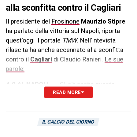
alla sconfitta contro il Cagliari
Il presidente del
Frosinone
Maurizio Stipre
ha parlato della vittoria sul Napoli, riporta
quest’oggi il portale
TMW
. Nell’intevista
rilascita ha anche accennato alla sconfitta
contro il
Cagliari
di Claudio Ranieri.
Le sue
parole:
4-0 AL NAPOLI –
«Sì, c’è anche questo
READ MORE
risultato. Il calcio è così, imprevedibile, al
contrario del Napoli ci è andato tutto bene. Il
pendolo della bilancia è stato dalla nostra
parte, ma sono eccezioni. Noi viviamo di
IL CALCIO DEL GIORNO
questo: a volte riusciamo a portare a casa il