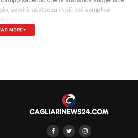
 campo sapendo che la statistica suggerisce
io, servirà qualcosa in più del semplice
ica.
EAD MORE
la gara
e formazioni spinge a focalizzare l’attenzione su
are si decidono con scarti minimi o con un
 difensiva. Non è raro, infatti, assistere a match
e questo schema, l’arma vincente potrebbe
S