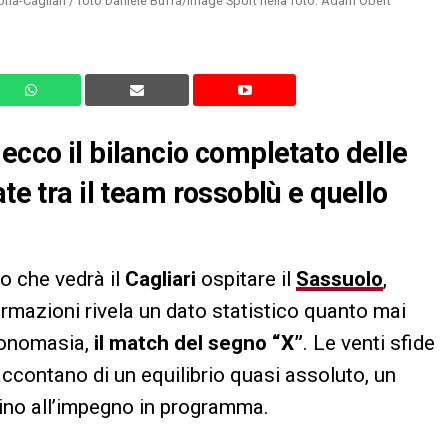
ona-Cagliari / foto Daniele Buffa/Image Sport nella foto: Adam Obert
ecco il bilancio completato delle
te tra il team rossoblù e quello
o che vedrà il
Cagliari
ospitare il
Sassuolo
,
 formazioni rivela un dato statistico quanto mai
ntonomasia,
il match del segno “X”
. Le venti sfide
 raccontano di un equilibrio quasi assoluto, un
ino all’impegno in programma.