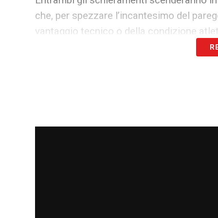
Entrambi gli schieramenti scenderanno in
che, per spezzare l’incantesimo del paregg
vantaggio tecnico o della condizione atlet
R
La possibile chiave di lettura per 
L’alta frequenza di pareggi tra queste du
alcuni aspetti cruciali. Spesso, queste g
sostanziale equilibrio tra fase offensiva e
bloccati e poco spettacolari.
Per romper
risiedere nelle giocate dei singoli!
LA PLAYLIST DELLE NOSTRE TOP NEW