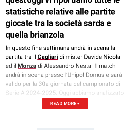
statistiche relative alle partite
giocate tra la società sarda e
quella brianzola
In questo fine settimana andrà in scena la
partita tra il
Cagliari
di mister Davide Nicola
ed il
Monza
di Alessandro Nesta. Il match
andrà in scena presso l’Unipol Domus e sarà
valido per la 30a giornata del campionato di
Serie A 2024-2025. Oggi abbiamo analizzato
per voi i dati dei precedenti tra le due
READ MORE
squadre, i quali vedono in vantaggio i
rossoblù! Infatti nei 43 confronti i sardi
hanno ottenuto 16 vittorie contro le 14 del