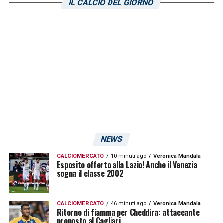
IL CALCIO DEL GIORNO
biancorossi, chiudono il quadro 13 pareggi.
L’ultimo incrocio
tra le due ha visto trionfare
gli isolano all’U Power Stadium grazie alle
reti di
Nadir Zortea
e
Roberto Piccoli
(in
risposta a quella di Gianluca Caprari).
LA PLAYLIST DELLE NOSTRE TOP NEWS
NEWS
CALCIOMERCATO
10 minuti ago
Veronica Mandala
Esposito offerto alla Lazio! Anche il Venezia
sogna il classe 2002
CALCIOMERCATO
46 minuti ago
Veronica Mandala
Ritorno di fiamma per Cheddira: attaccante
proposto al Cagliari