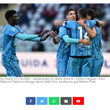
Fp Torino 27/12/2025 - campionato di calcio serie A / Torino-Cagliari / foto
Fabrizio Patrucco/Image Sport nella foto: esultanza gol Matteo Prati