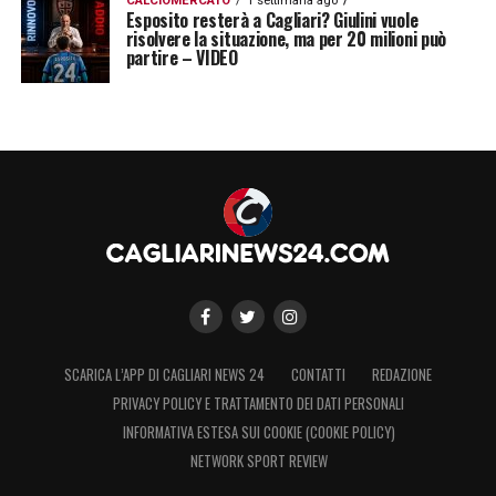
CALCIOMERCATO
1 settimana ago
Esposito resterà a Cagliari? Giulini vuole
risolvere la situazione, ma per 20 milioni può
partire – VIDEO
SCARICA L’APP DI CAGLIARI NEWS 24
CONTATTI
REDAZIONE
PRIVACY POLICY E TRATTAMENTO DEI DATI PERSONALI
INFORMATIVA ESTESA SUI COOKIE (COOKIE POLICY)
NETWORK SPORT REVIEW