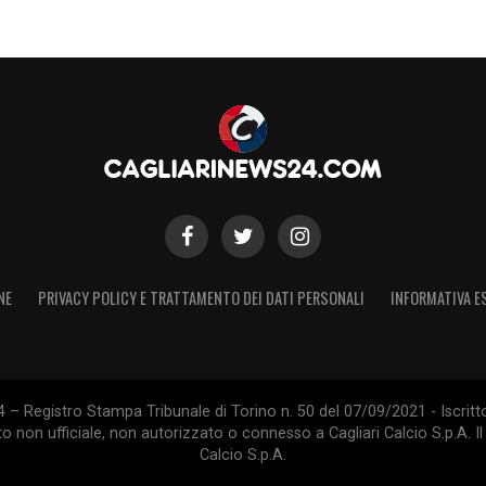
NE
PRIVACY POLICY E TRATTAMENTO DEI DATI PERSONALI
INFORMATIVA E
 – Registro Stampa Tribunale di Torino n. 50 del 07/09/2021 - Iscritt
 non ufficiale, non autorizzato o connesso a Cagliari Calcio S.p.A. Il 
Calcio S.p.A.