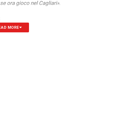
, se ora gioco nel Cagliari»
.
S
EAD MORE