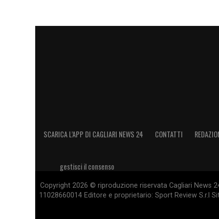
SCARICA L’APP DI CAGLIARI NEWS 24
CONTATTI
REDAZIO
gestisci il consenso
Copyright 2026 © riproduzione riservata Cagliari News 24
11028660014 Editore e proprietario: Sport Review S.r.l Sito