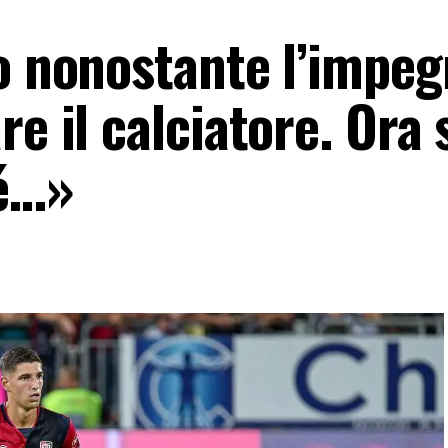
lo nonostante l’impe
re il calciatore. Ora
hé…»