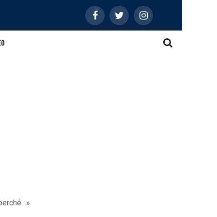
EO
i perché…»