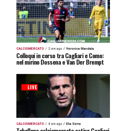
CALCIOMERCATO
2 ore ago
Veronica Mandala
Colloqui in corso tra Cagliari e Como:
nel mirino Dossena e Van Der Brempt
CALCIOMERCATO
4 ore ago
Elia Serra
Tabellone calciomercato estivo Cagliari