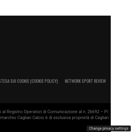
STESA SUI COOKIE (COOKIE POLICY)
NETWORK SPORT REVIEW
o al Registro Operatori di Comunicazione al n. 26692 – PI
marchio Cagliari Calcio è di esclusiva proprietà di Cagliari
Change privacy settings