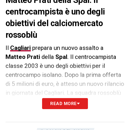
centrocampista è uno degli
obiettivi del calciomercato
rossoblù
Il
Cagliari
prepara un nuovo assalto a
Matteo Prati
della
Spal
. Il centrocampista
classe 2003 è uno degli obiettivi per il
centrocampo isolano. Dopo la prima offerta
di 5 milioni di euro, è atteso un nuovo rilancio
in giornata del Cagliari. La squadra rossoblù
vuole battere una concorrenza composta da
READ MORE
squadre come
Bologna
e
Palermo
(soprattutto i rosanero continuano a
spingere). Lo riporta
Gianluca Di Marzio
.